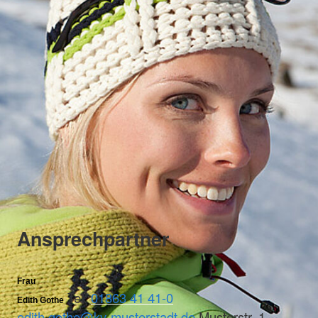
Ansprechpartner
Frau
Tel:
01863 41 41-0
Edith Gothe
edith.gothe@kv-musterstadt.de
Musterstr. 1