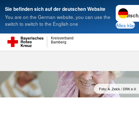
Sprache w
Sie befinden sich auf der deutschen Website
You are on the German website, you can use the
Suche
switch to switch to the English one
Alles klar
Kreisverband
Bamberg
Foto: A. Zelck / DRK e.V.