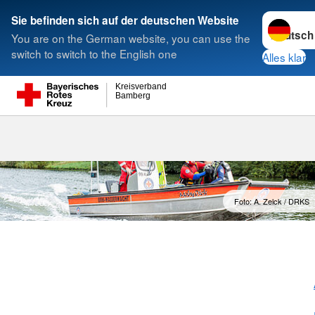
Sprache w
Sie befinden sich auf der deutschen Website
You are on the German website, you can use the
Suche
switch to switch to the English one
Alles klar
Kreisverband
Bamberg
Wasserwacht
Foto: A. Zelck / DRKS