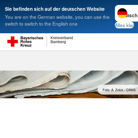
Sprache w
Sie befinden sich auf der deutschen Website
You are on the German website, you can use the
Suche
switch to switch to the English one
Alles klar
Kreisverband
Bamberg
Meldungen
Foto: A. Zelck / DRKS