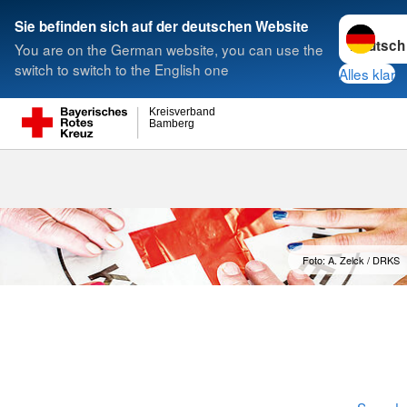
Sprache w
Sie befinden sich auf der deutschen Website
You are on the German website, you can use the
Suche
switch to switch to the English one
Alles klar
Kreisverband
Bamberg
Mitglied werd
Foto: A. Zelck / DRKS