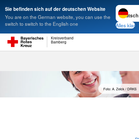
Sprache w
Sie befinden sich auf der deutschen Website
You are on the German website, you can use the
Suche
switch to switch to the English one
Alles klar
Kreisverband
Bamberg
EH-Fortbildun
Foto: A. Zelck / DRKS