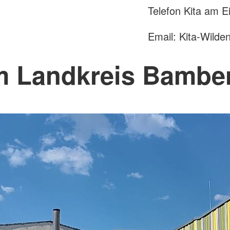
Telefon Kita am E
Email: Kita-Wild
m Landkreis Bambe