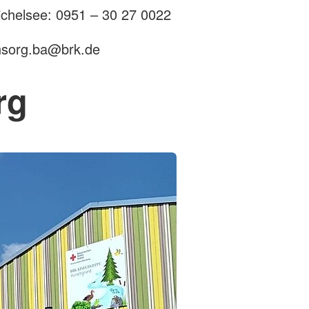
ichelsee: 0951 – 30 27 0022
ensorg.ba@brk.de
rg