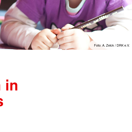
Foto: A. Zelck / DRK e.V.
 in
s