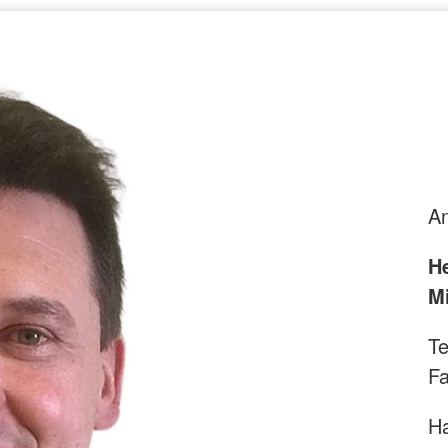
An
H
M
Te
Fa
Ha