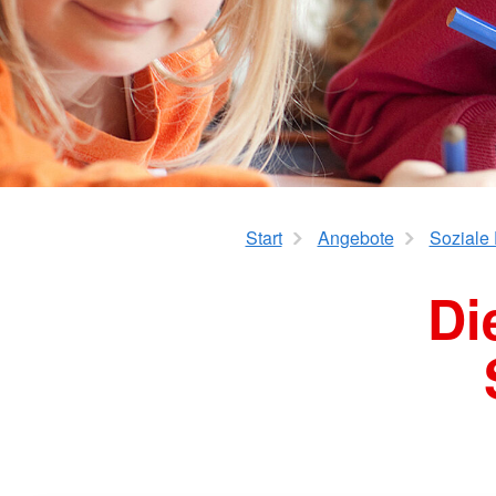
Pflegeberatung
Hilfs-Mittel-Verleih
Servicewohnen-Sonnenpark
Tages-Pflege
Start
Angebote
Soziale 
Di