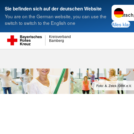
Sprache w
Sie befinden sich auf der deutschen Website
You are on the German website, you can use the
Suche
switch to switch to the English one
Alles klar
Kreisverband
Bamberg
Foto: A. Zelck /DRK e.V.