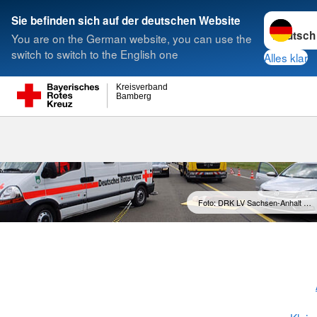
Sprache w
Sie befinden sich auf der deutschen Website
You are on the German website, you can use the
Suche
switch to switch to the English one
Alles klar
Kreisverband
Bamberg
Foto: DRK LV Sachsen-Anhalt …