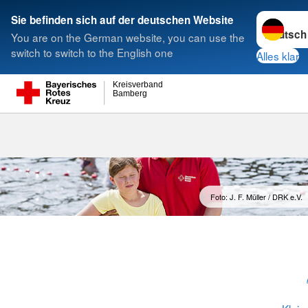
Sprache w
Sie befinden sich auf der deutschen Website
You are on the German website, you can use the
Suche
switch to switch to the English one
Alles klar
Kreisverband
Bamberg
Foto: J. F. Müller / DRK e.V.