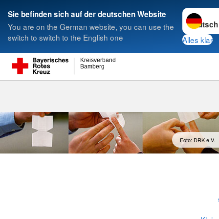
Sprache w
Sie befinden sich auf der deutschen Website
You are on the German website, you can use the
Suche
switch to switch to the English one
Alles klar
Kreisverband
Bamberg
Foto: DRK e.V.