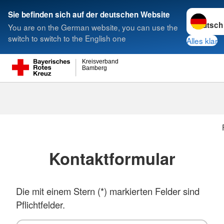
Sprache w
Sie befinden sich auf der deutschen Website
You are on the German website, you can use the
Suche
switch to switch to the English one
Alles klar
Kreisverband
Bamberg
Kontaktformular
Die mit einem Stern (*) markierten Felder sind
Pflichtfelder.