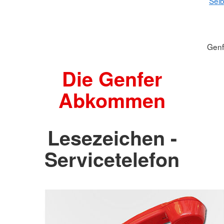
Selb
Gen
Die Genfer
Abkommen
Lesezeichen -
Servicetelefon