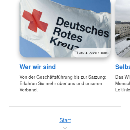
Foto: A. Zelck / DRKS
Wer wir sind
Selb
Von der Geschäftsführung bis zur Satzung:
Das Wi
Erfahren Sie mehr über uns und unseren
Menschl
Verband.
Leitlin
Start