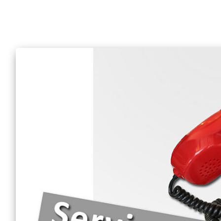
Pflegeberatung
Seniorenbüro Nothelfer
Servicewohnen-Sonnenpark
Tagespflege