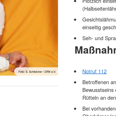
Plötzlich ein
(Halbseitenlä
Gesichtslähm
einseitig ges
Seh- und Spr
Maßnah
Notruf 112
Foto: S. Schleicher / DRK e.V.
Betroffenen a
Bewusstseins 
Rütteln an den
Bei vorhande