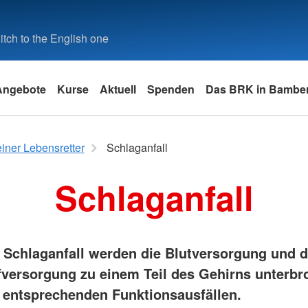
tch to the English one
Angebote
Kurse
Aktuell
Spenden
Das BRK in Bambe
ieb
 Helfer
Ehrenamt
Sonderprogramme
Stellenbörse
Kontakt
einer Lebensretter
Schlaganfall
g für Betriebe
Bereitschaften
EH-Fortbildung für Pflegeberufe
Stellenbörse
Kontaktfor
Schlaganfall
enst
ng für Betriebe
Wasserwacht
Erste Hilfe in der Arztpraxis
Beauftrage
Sicherheit
 Jahr
in Bildungs-
Jugendrotkreuz
Erste Hilfe Online
chtungen für
Beschwerd
Bergwacht
Schwimmkurse
tz und
 Schlaganfall werden die Blutversorgung und d
fversorgung zu einem Teil des Gehirns unterbr
llversorgung
entsprechenden Funktionsausfällen.