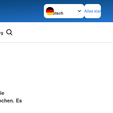
Sprache wechseln zu
Alles klar
rg
Adressen
mular
Landesverbände
 für Medizinprodukte-
Kreisverbände
Generalsekretariat
e und Lob
ie
ochen. Es