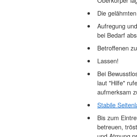
Oberkörper la
Die gelähmten
Aufregung und
bei Bedarf ab
Betroffenen z
Lassen!
Bei Bewusstlo
laut "Hilfe" r
aufmerksam z
Stabile Seiten
Bis zum Eintre
betreuen, trö
und Atmung p