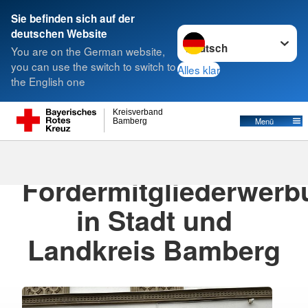
Sie befinden sich auf der
Sprache wechseln zu
deutschen Website
Suche
You are on the German website,
you can use the switch to switch to
Alles klar
the English one
Kreisverband
Menü
Bamberg
06.07.2026
· Pressemitteilung
Fördermitgliederwerb
in Stadt und
Landkreis Bamberg