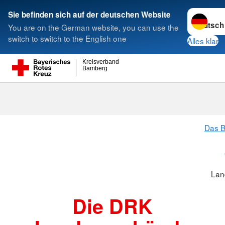
Sprache w
Sie befinden sich auf der deutschen Website
You are on the German website, you can use the
Suche
switch to switch to the English one
Alles klar
Kreisverband
Bamberg
Landesverbä
Das B
Lan
Die DRK