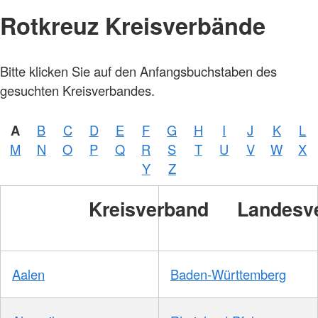
Rotkreuz Kreisverbände
Bitte klicken Sie auf den Anfangsbuchstaben des
gesuchten Kreisverbandes.
A
B
C
D
E
F
G
H
I
J
K
L
M
N
O
P
Q
R
S
T
U
V
W
X
Y
Z
Kreisverband
Landesv
Aalen
Baden-Württemberg