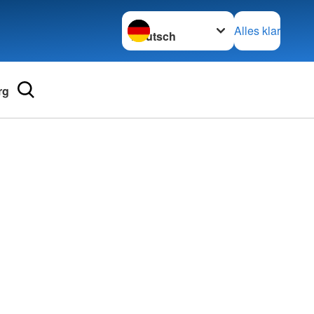
Sprache wechseln zu
Alles klar
rg
Adressen
mular
Landesverbände
 für Medizinprodukte-
Kreisverbände
Generalsekretariat
e und Lob