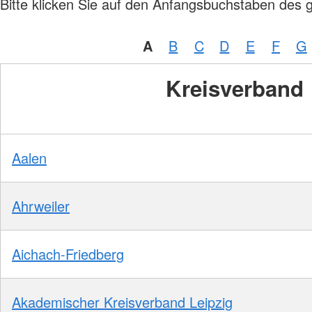
Bitte klicken Sie auf den Anfangsbuchstaben des 
Pflegeberatung
Seniorenbüro Nothelfer
Servicewohnen-Sonnenpark
A
B
C
D
E
F
G
Tagespflege
Kreisverband
Aalen
Ahrweiler
Aichach-Friedberg
Akademischer Kreisverband Leipzig