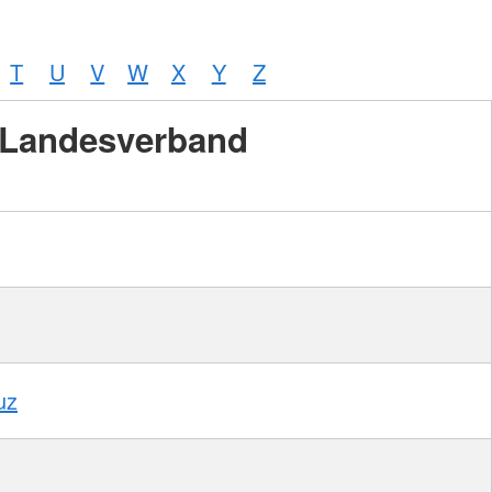
T
U
V
W
X
Y
Z
Landesverband
uz