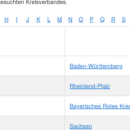
gesuchten Kreisverbandes.
H
I
J
K
L
M
N
O
P
Q
R
S
Baden-Württemberg
Rheinland-Pfalz
Bayerisches Rotes Kre
Sachsen