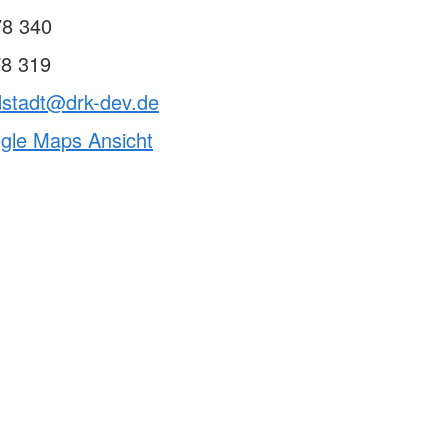
78 340
78 319
dstadt@drk-dev.de
ogle Maps Ansicht