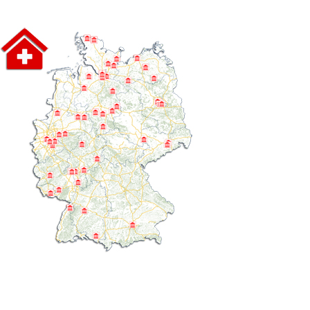
Pflegeberatung
Seniorenbüro Nothelfer
Servicewohnen-Sonnenpark
Tagespflege