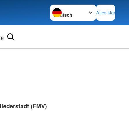
Sprache wechseln zu
Alles klar
rg
Adressen
mular
Landesverbände
 für Medizinprodukte-
Kreisverbände
Generalsekretariat
e und Lob
liederstadt (FMV)