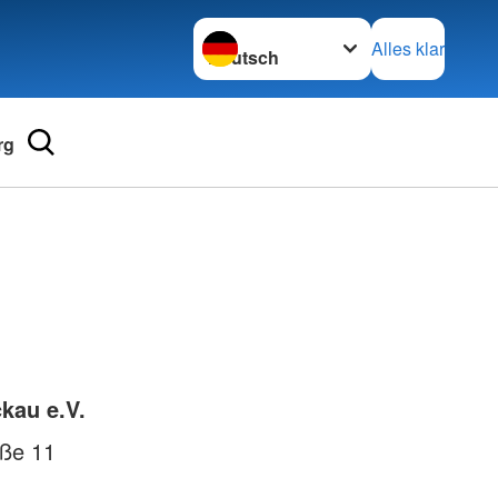
Sprache wechseln zu
Alles klar
rg
Adressen
mular
Landesverbände
 für Medizinprodukte-
Kreisverbände
Generalsekretariat
e und Lob
kau e.V.
aße 11