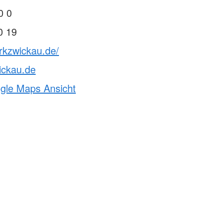
0 0
0 19
rkzwickau.de/
ickau.de
ogle Maps Ansicht