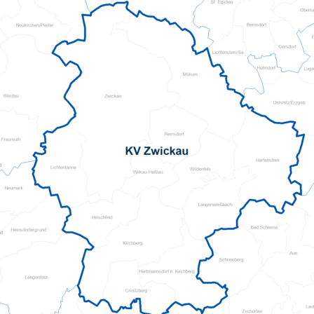
Pflegeberatung
Seniorenbüro Nothelfer
Servicewohnen-Sonnenpark
Tagespflege