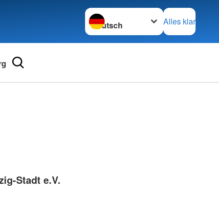
Sprache wechseln zu
Alles klar
rg
Adressen
mular
Landesverbände
 für Medizinprodukte-
Kreisverbände
Generalsekretariat
e und Lob
ig-Stadt e.V.