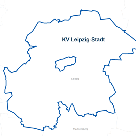
Pflegeberatung
Seniorenbüro Nothelfer
Servicewohnen-Sonnenpark
Tagespflege