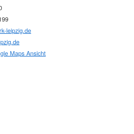
0
199
k-leipzig.de
ipzig.de
ogle Maps Ansicht