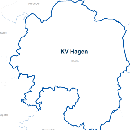
Pflegeberatung
Seniorenbüro Nothelfer
Servicewohnen-Sonnenpark
Tagespflege