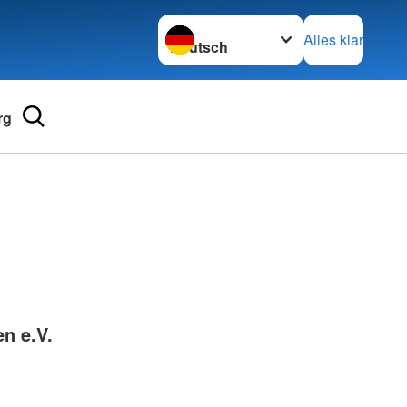
Sprache wechseln zu
Alles klar
rg
Adressen
mular
Landesverbände
 für Medizinprodukte-
Kreisverbände
Generalsekretariat
e und Lob
n e.V.