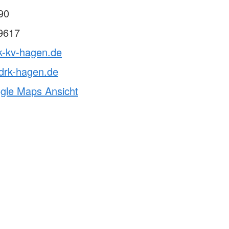
90
9617
k-kv-hagen.de
rk-hagen.de
ogle Maps Ansicht