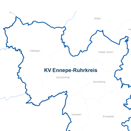
Pflegeberatung
Seniorenbüro Nothelfer
Servicewohnen-Sonnenpark
Tagespflege