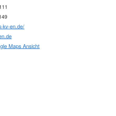
111
149
k-kv-en.de/
en.de
ogle Maps Ansicht