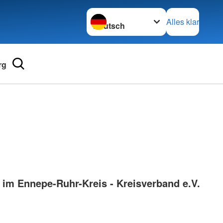
Sprache wechseln zu
Alles klar
rg
Adressen
mular
Landesverbände
 für Medizinprodukte-
Kreisverbände
Generalsekretariat
e und Lob
im Ennepe-Ruhr-Kreis - Kreisverband e.V.