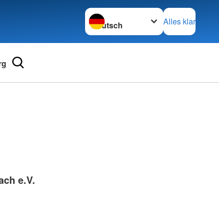
Sprache wechseln zu
Alles klar
rg
Adressen
mular
Landesverbände
 für Medizinprodukte-
Kreisverbände
Generalsekretariat
e und Lob
ach e.V.