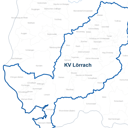
Pflegeberatung
Seniorenbüro Nothelfer
Servicewohnen-Sonnenpark
Tagespflege