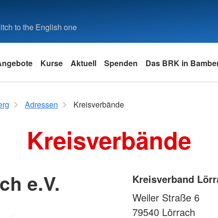
tch to the English one
Angebote
Kurse
Aktuell
Spenden
Das BRK in Bambe
ieb
 Helfer
Ehrenamt
Sonderprogramme
Stellenbörse
Kontakt
erg
Adressen
Kreisverbände
g für Betriebe
Bereitschaften
EH-Fortbildung für Pflegeberufe
Stellenbörse
Kontaktfor
Kreisverbände
enst
ng für Betriebe
Wasserwacht
Erste Hilfe in der Arztpraxis
Beauftrage
Sicherheit
 Jahr
in Bildungs-
Jugendrotkreuz
Erste Hilfe Online
chtungen für
Beschwerd
Bergwacht
Schwimmkurse
tz und
ch e.V.
Kreisverband Lörr
llversorgung
Weiler Straße 6
79540
Lörrach