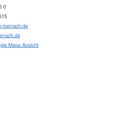
5 0
515
k-loerrach.de
errach.de
ogle Maps Ansicht