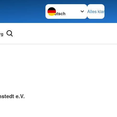
Sprache wechseln zu
Alles klar
rg
Adressen
mular
Landesverbände
 für Medizinprodukte-
Kreisverbände
Generalsekretariat
e und Lob
stedt e.V.