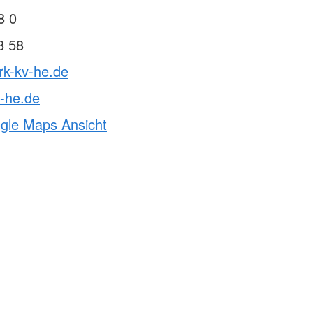
8 0
8 58
rk-kv-he.de
-he.de
ogle Maps Ansicht