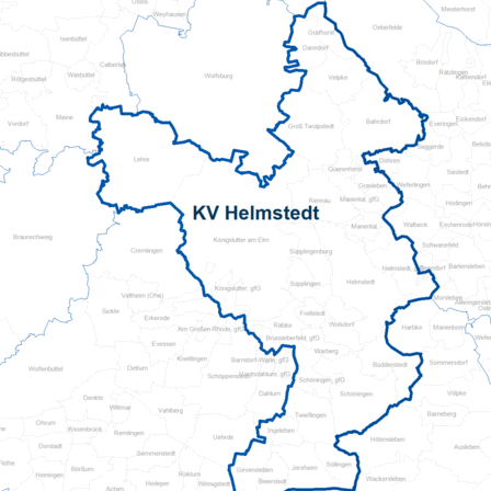
Pflegeberatung
Seniorenbüro Nothelfer
Servicewohnen-Sonnenpark
Tagespflege