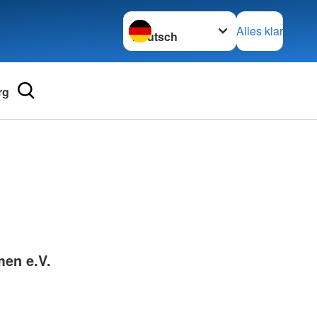
Sprache wechseln zu
Alles klar
rg
Adressen
mular
Landesverbände
 für Medizinprodukte-
Kreisverbände
Generalsekretariat
e und Lob
en e.V.