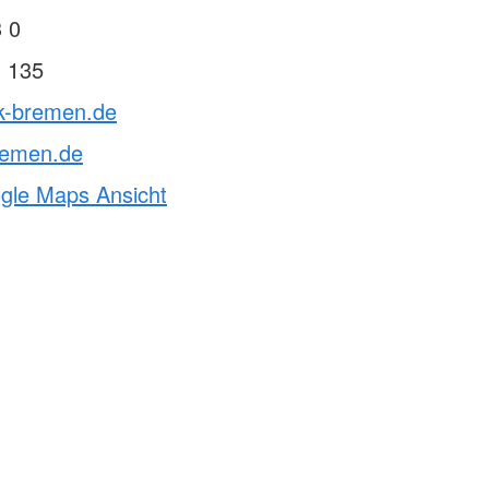
 0
3 135
rk-bremen.de
remen.de
ogle Maps Ansicht