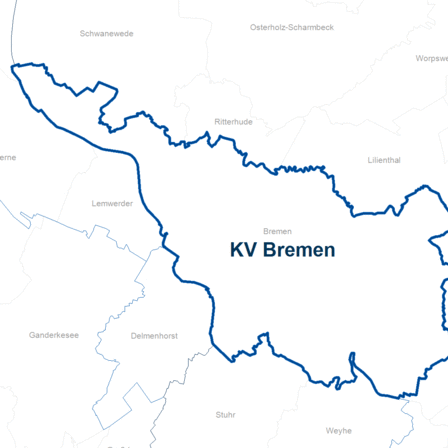
Pflegeberatung
Seniorenbüro Nothelfer
Servicewohnen-Sonnenpark
Tagespflege