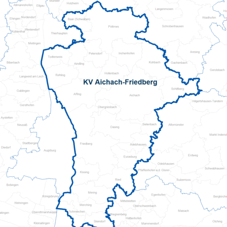
Pflegeberatung
Seniorenbüro Nothelfer
Servicewohnen-Sonnenpark
Tagespflege