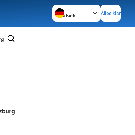
Sprache wechseln zu
Alles klar
rg
Adressen
mular
Landesverbände
 für Medizinprodukte-
Kreisverbände
Generalsekretariat
e und Lob
zburg