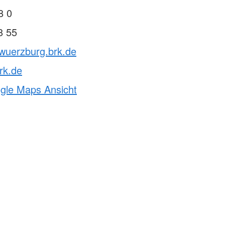
8 0
8 55
vwuerzburg.brk.de
rk.de
ogle Maps Ansicht