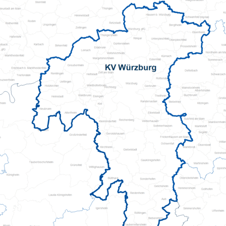
Pflegeberatung
Seniorenbüro Nothelfer
Servicewohnen-Sonnenpark
Tagespflege