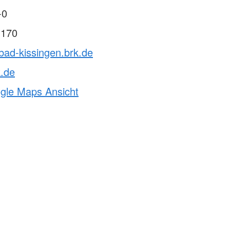
-0
 170
bad-kissingen.brk.de
k.de
ogle Maps Ansicht