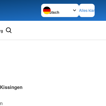
Sprache wechseln zu
Alles klar
rg
Adressen
mular
Landesverbände
 für Medizinprodukte-
Kreisverbände
Generalsekretariat
e und Lob
 Kissingen
en