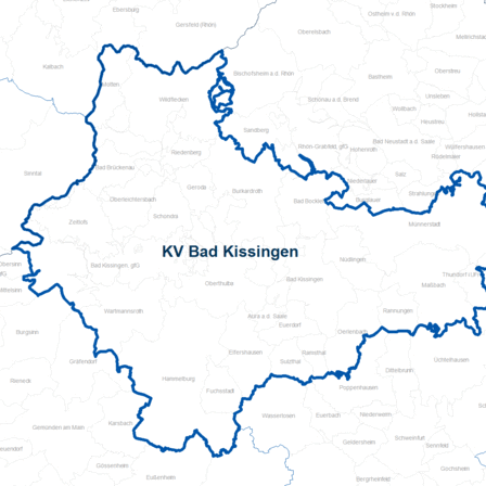
Pflegeberatung
Seniorenbüro Nothelfer
Servicewohnen-Sonnenpark
Tagespflege