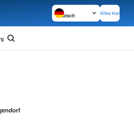
Sprache wechseln zu
Alles klar
rg
Adressen
mular
Landesverbände
 für Medizinprodukte-
Kreisverbände
Generalsekretariat
e und Lob
gendorf