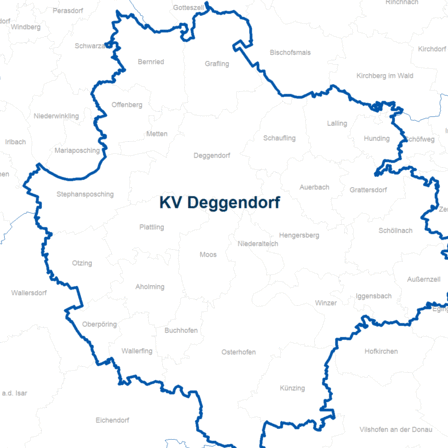
Pflegeberatung
Seniorenbüro Nothelfer
Servicewohnen-Sonnenpark
Tagespflege