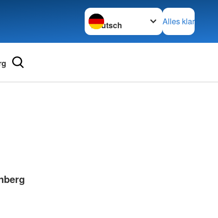
Sprache wechseln zu
Alles klar
rg
Adressen
mular
Landesverbände
 für Medizinprodukte-
Kreisverbände
Generalsekretariat
e und Lob
nberg