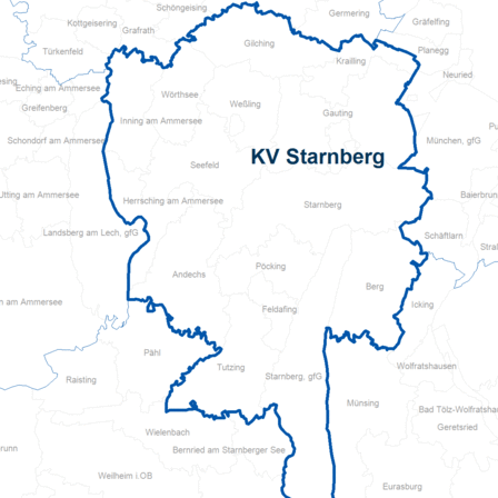
Pflegeberatung
Seniorenbüro Nothelfer
Servicewohnen-Sonnenpark
Tagespflege