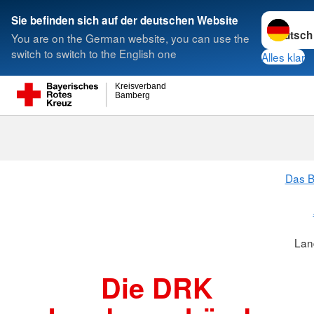
Sprache w
Sie befinden sich auf der deutschen Website
You are on the German website, you can use the
Suche
switch to switch to the English one
Alles klar
Kreisverband
Bamberg
Landesverbä
Das B
Lan
Die DRK