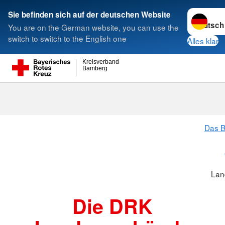
Sprache w
Sie befinden sich auf der deutschen Website
You are on the German website, you can use the
Suche
switch to switch to the English one
Alles klar
Kreisverband
Bamberg
Landesverbä
Das B
Lan
Die DRK