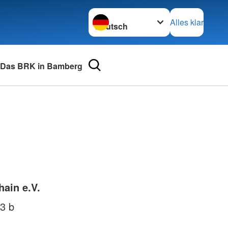
Sprache wechseln zu
Alles klar
Das BRK in Bamberg
urse
Adressen
mular
Landesverbände
 für Medizinprodukte-
Kreisverbände
Generalsekretariat
e und Lob
hain e.V.
3 b