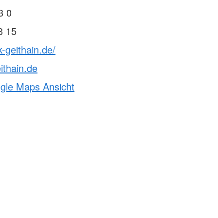
3 0
3 15
k-geithain.de/
ithain.de
ogle Maps Ansicht