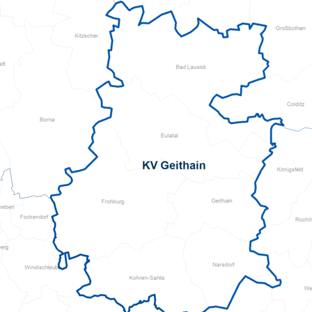
Pflegeberatung
Hilfs-Mittel-Verleih
Servicewohnen-Sonnenpark
Tages-Pflege