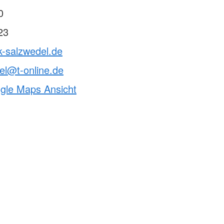
0
23
k-salzwedel.de
el@t-online.de
ogle Maps Ansicht