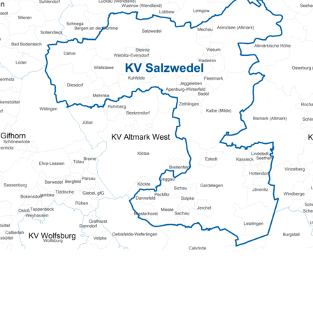
Pflegeberatung
Hilfs-Mittel-Verleih
Servicewohnen-Sonnenpark
Tages-Pflege