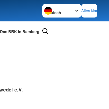
Sprache wechseln zu
Alles klar
Das BRK in Bamberg
urse
Adressen
mular
Landesverbände
 für Medizinprodukte-
Kreisverbände
Generalsekretariat
e und Lob
wedel e.V.