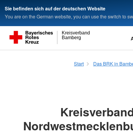
Sie befinden sich auf der deutschen Website
You are on the German website, you can use the switch to swi
Kreisverband
Bamberg
Soziale Dienste
Erste Hilfe
Presse & Service
Spenden
Wer wir sind
Engagement
Erste Hilfe im Betr
Spenden, Mitglied,
Selbstverständnis
Start
Das BRK in Bamb
Ambulante Pflege
Rot-Kreuz-Kurs für Erste Hilfe
Meldungen
Spenden mit Überweisung
Ansprechpartner
Stellenbörse
Rot-Kreuz-Kurs für E
Mitglied werden
Grundsätze
Die Kindergärten beim BRK
Rot-Kreuz-Kurs Erste Hilfe am Kind
Die Vorstandschaft
Bundesfreiwilligendi
Erste Hilfe Fort-Bild
Leitbild
Entlastende Hilfen für Pflegende
Datenschutzinformation
Freiwilliges Soziales
Kurs für Erste Hilfe 
Auftrag
Bildungszentrum
Betreuungs-Einricht
Essen auf Rädern
Hilfe als Ehren-Amt
Geschichte
Fahrdienst
Schutz und Rettu
Kreisverban
Gesundheitsprogramme
Seelische Hilfe nach
Hausnotruf
Rettungs-Dienst
Nordwestmecklenbu
Hauswirtschaftliche Hilfen
Kleiderkammern