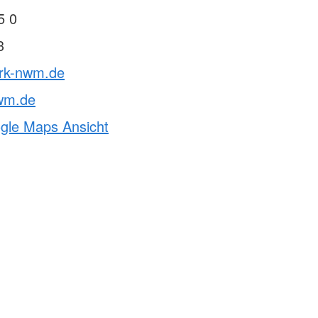
5 0
3
drk-nwm.de
wm.de
ogle Maps Ansicht