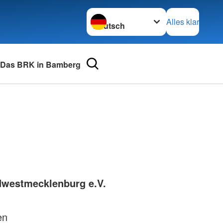
Sprache wechseln zu
Alles klar
Das BRK in Bamberg
urse
Adressen
mular
Landesverbände
 für Medizinprodukte-
Kreisverbände
Generalsekretariat
e und Lob
dwestmecklenburg e.V.
en