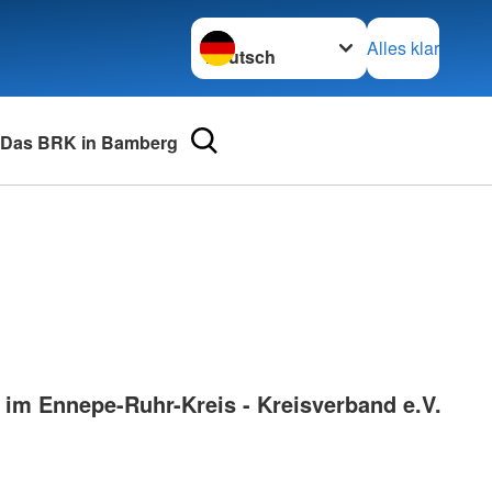
Sprache wechseln zu
Alles klar
Das BRK in Bamberg
urse
Adressen
mular
Landesverbände
 für Medizinprodukte-
Kreisverbände
Generalsekretariat
e und Lob
im Ennepe-Ruhr-Kreis - Kreisverband e.V.