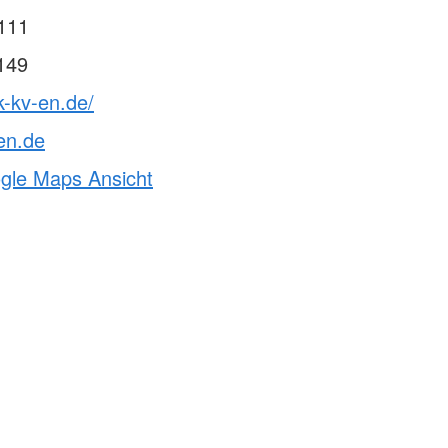
111
149
k-kv-en.de/
en.de
ogle Maps Ansicht