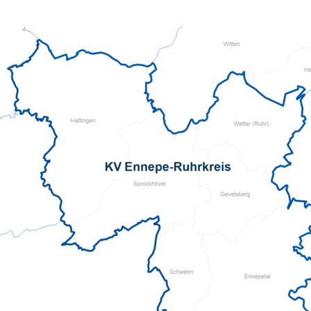
Pflegeberatung
Hilfs-Mittel-Verleih
Servicewohnen-Sonnenpark
Tages-Pflege