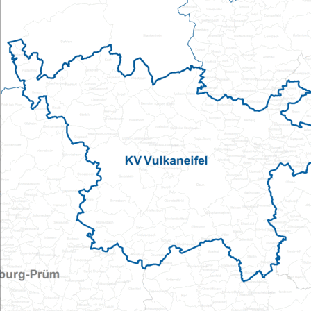
Pflegeberatung
Hilfs-Mittel-Verleih
Servicewohnen-Sonnenpark
Tages-Pflege