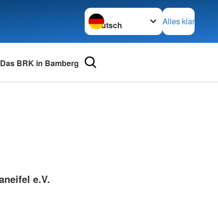
Sprache wechseln zu
Alles klar
Das BRK in Bamberg
urse
Adressen
mular
Landesverbände
 für Medizinprodukte-
Kreisverbände
Generalsekretariat
e und Lob
neifel e.V.