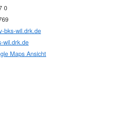
7 0
769
v-bks-wil.drk.de
-wil.drk.de
ogle Maps Ansicht