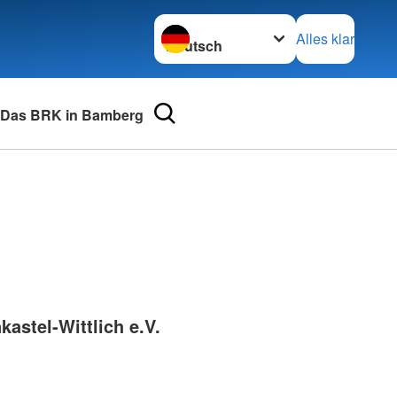
Sprache wechseln zu
Alles klar
Das BRK in Bamberg
urse
Adressen
mular
Landesverbände
 für Medizinprodukte-
Kreisverbände
Generalsekretariat
e und Lob
astel-Wittlich e.V.