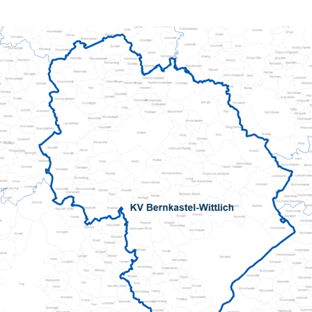
Pflegeberatung
Hilfs-Mittel-Verleih
Servicewohnen-Sonnenpark
Tages-Pflege