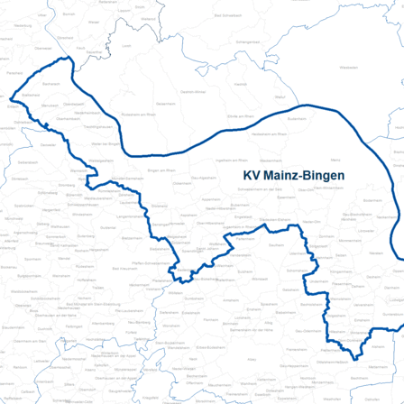
Pflegeberatung
Hilfs-Mittel-Verleih
Servicewohnen-Sonnenpark
Tages-Pflege