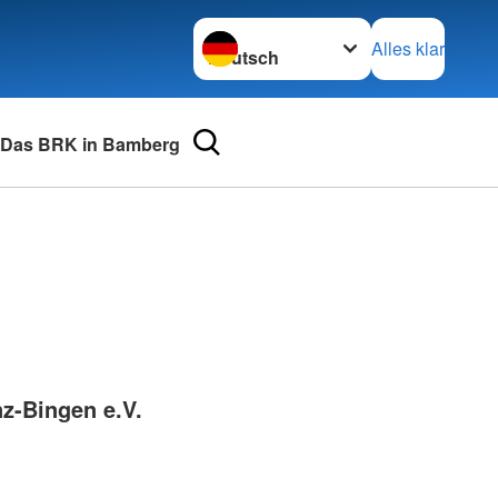
Sprache wechseln zu
Alles klar
Das BRK in Bamberg
urse
Adressen
mular
Landesverbände
 für Medizinprodukte-
Kreisverbände
Generalsekretariat
e und Lob
z-Bingen e.V.