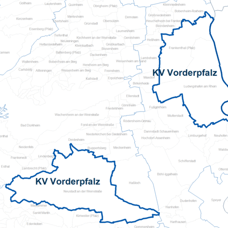
Pflegeberatung
Hilfs-Mittel-Verleih
Servicewohnen-Sonnenpark
Tages-Pflege