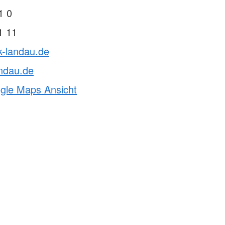
1 0
1 11
k-landau.de
ndau.de
ogle Maps Ansicht