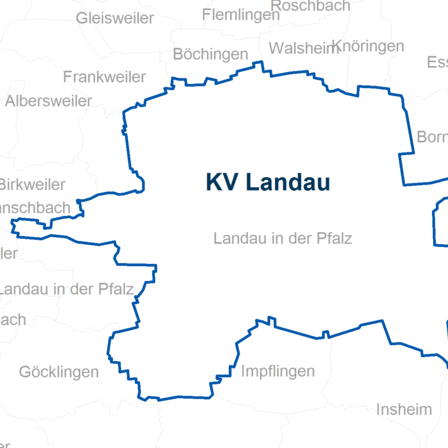
Pflegeberatung
Hilfs-Mittel-Verleih
Servicewohnen-Sonnenpark
Tages-Pflege