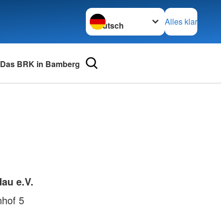
Sprache wechseln zu
Alles klar
Das BRK in Bamberg
urse
Adressen
mular
Landesverbände
 für Medizinprodukte-
Kreisverbände
Generalsekretariat
e und Lob
au e.V.
nhof 5