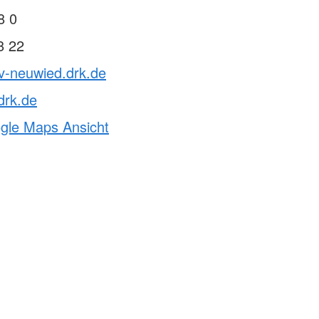
8 0
8 22
v-neuwied.drk.de
drk.de
ogle Maps Ansicht