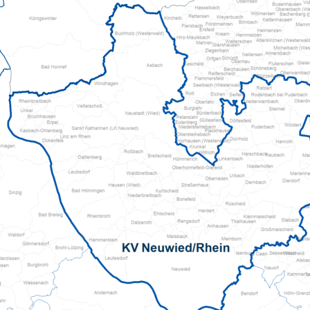
Pflegeberatung
Hilfs-Mittel-Verleih
Servicewohnen-Sonnenpark
Tages-Pflege