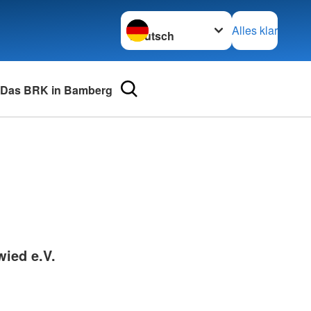
Sprache wechseln zu
Alles klar
Das BRK in Bamberg
urse
Adressen
mular
Landesverbände
 für Medizinprodukte-
Kreisverbände
Generalsekretariat
e und Lob
ied e.V.