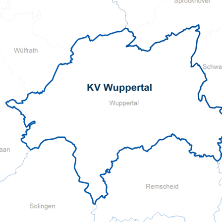
Pflegeberatung
Hilfs-Mittel-Verleih
Servicewohnen-Sonnenpark
Tages-Pflege