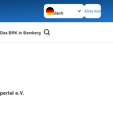
Sprache wechseln zu
Alles klar
Das BRK in Bamberg
urse
Adressen
mular
Landesverbände
 für Medizinprodukte-
Kreisverbände
Generalsekretariat
e und Lob
ertal e.V.