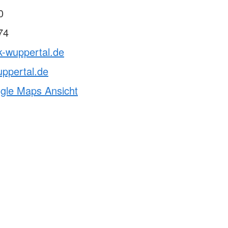
0
74
k-wuppertal.de
ppertal.de
ogle Maps Ansicht