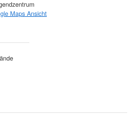
gendzentrum
ogle Maps Ansicht
bände