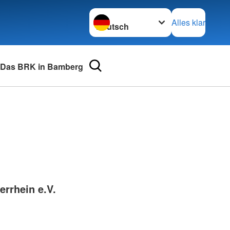
Sprache wechseln zu
Alles klar
Das BRK in Bamberg
urse
Adressen
mular
Landesverbände
 für Medizinprodukte-
Kreisverbände
Generalsekretariat
e und Lob
errhein e.V.