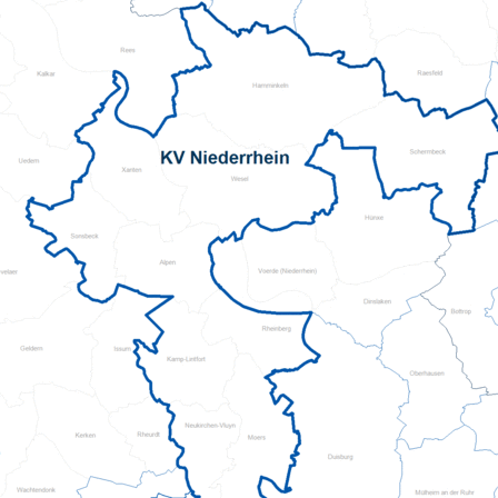
Pflegeberatung
Hilfs-Mittel-Verleih
Servicewohnen-Sonnenpark
Tages-Pflege