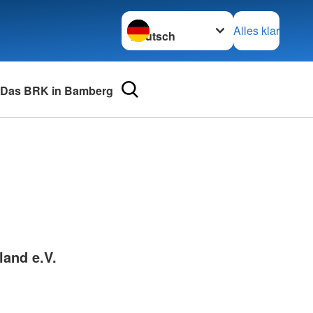
Sprache wechseln zu
Alles klar
Das BRK in Bamberg
urse
Adressen
mular
Landesverbände
 für Medizinprodukte-
Kreisverbände
Generalsekretariat
e und Lob
and e.V.