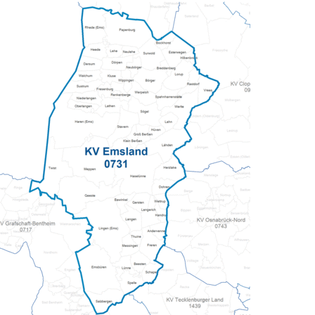
Pflegeberatung
Hilfs-Mittel-Verleih
Servicewohnen-Sonnenpark
Tages-Pflege