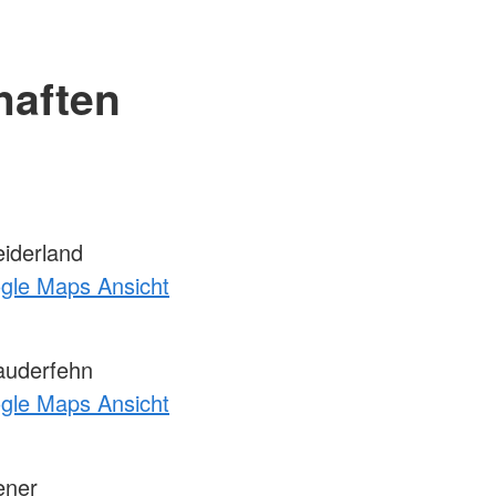
haften
iderland
ogle Maps Ansicht
uderfehn
ogle Maps Ansicht
ener