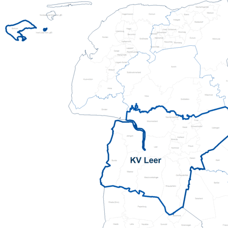
Pflegeberatung
Hilfs-Mittel-Verleih
Servicewohnen-Sonnenpark
Tages-Pflege