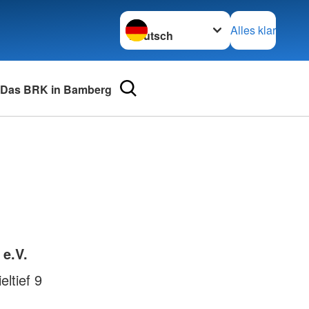
Sprache wechseln zu
Alles klar
Das BRK in Bamberg
urse
Adressen
mular
Landesverbände
 für Medizinprodukte-
Kreisverbände
Generalsekretariat
e und Lob
 e.V.
ltief 9