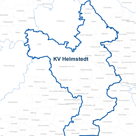
Pflegeberatung
Hilfs-Mittel-Verleih
Servicewohnen-Sonnenpark
Tages-Pflege