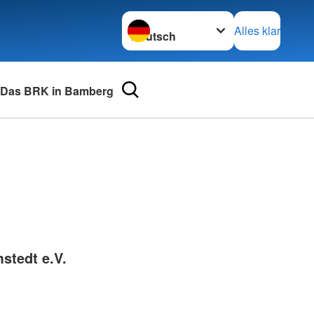
Sprache wechseln zu
Alles klar
Das BRK in Bamberg
urse
Adressen
mular
Landesverbände
 für Medizinprodukte-
Kreisverbände
Generalsekretariat
e und Lob
stedt e.V.