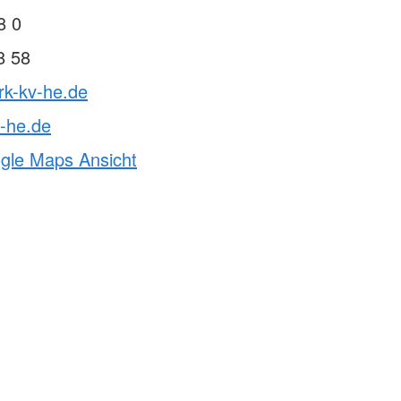
8 0
8 58
rk-kv-he.de
-he.de
ogle Maps Ansicht