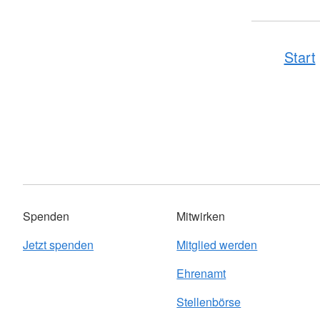
Pflegeberatung
Hilfs-Mittel-Verleih
Servicewohnen-Sonnenpark
Start
Tages-Pflege
Spenden
Mitwirken
Jetzt spenden
Mitglied werden
Ehrenamt
Stellenbörse