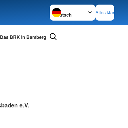
Sprache wechseln zu
Alles klar
Das BRK in Bamberg
urse
Adressen
mular
Landesverbände
 für Medizinprodukte-
Kreisverbände
Generalsekretariat
e und Lob
baden e.V.