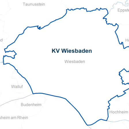
Pflegeberatung
Hilfs-Mittel-Verleih
Servicewohnen-Sonnenpark
Tages-Pflege